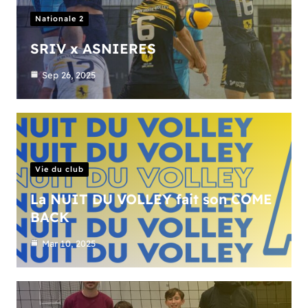
Nationale 2
SRIV x ASNIERES
Sep 26, 2025
Vie du club
La NUIT DU VOLLEY fait son COME
BACK
Mar 10, 2025