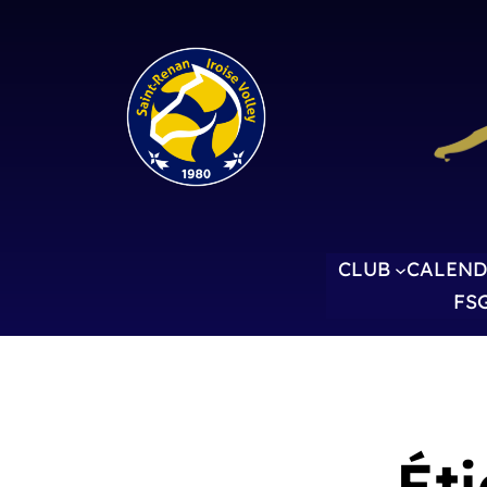
CLUB
CALEND
FS
Éti